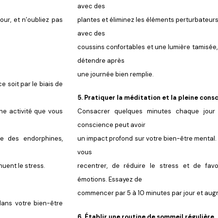
avec des
our, et n’oubliez pas
plantes et éliminez les éléments perturbateur
avec des
coussins confortables et une lumière tamisée
détendre après
une journée bien remplie.
e soit par le biais de
5. Pratiquer la méditation et la pleine cons
ne activité que vous
Consacrer quelques minutes chaque jour 
conscience peut avoir
ère des endorphines,
un impact profond sur votre bien-être mental
vous
uent le stress.
recentrer, de réduire le stress et de fav
émotions. Essayez de
commencer par 5 à 10 minutes par jour et aug
dans votre bien-être
6. Établir une routine de sommeil régulière