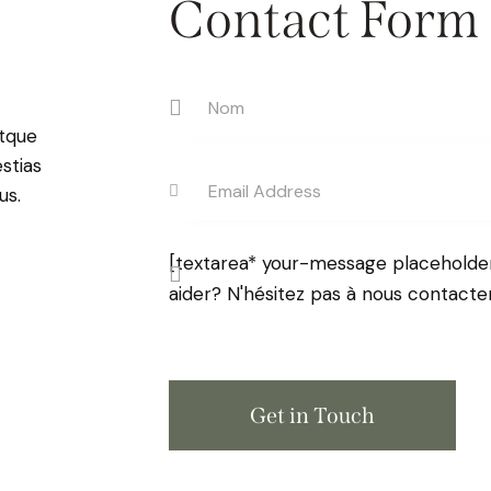
Contact Form
atque
stias
us.
[textarea* your-message placehold
aider? N'hésitez pas à nous contacter!