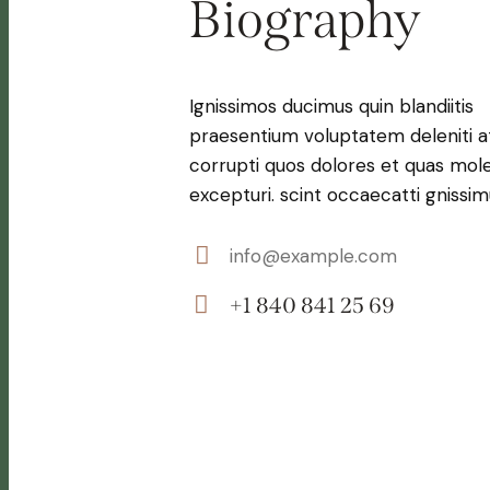
Biography
Ignissimos ducimus quin blandiitis
praesentium voluptatem deleniti 
corrupti quos dolores et quas mole
excepturi. scint occaecatti gnissim
info@example.com
E-
+1 840 841 25 69
mail:
Phone: